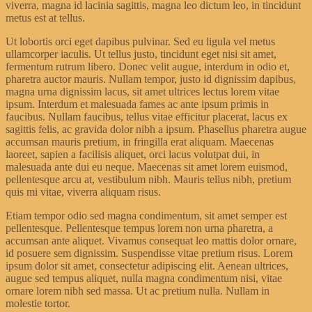
viverra, magna id lacinia sagittis, magna leo dictum leo, in tincidunt
metus est at tellus.
Ut lobortis orci eget dapibus pulvinar. Sed eu ligula vel metus
ullamcorper iaculis. Ut tellus justo, tincidunt eget nisi sit amet,
fermentum rutrum libero. Donec velit augue, interdum in odio et,
pharetra auctor mauris. Nullam tempor, justo id dignissim dapibus,
magna urna dignissim lacus, sit amet ultrices lectus lorem vitae
ipsum. Interdum et malesuada fames ac ante ipsum primis in
faucibus. Nullam faucibus, tellus vitae efficitur placerat, lacus ex
sagittis felis, ac gravida dolor nibh a ipsum. Phasellus pharetra augue
accumsan mauris pretium, in fringilla erat aliquam. Maecenas
laoreet, sapien a facilisis aliquet, orci lacus volutpat dui, in
malesuada ante dui eu neque. Maecenas sit amet lorem euismod,
pellentesque arcu at, vestibulum nibh. Mauris tellus nibh, pretium
quis mi vitae, viverra aliquam risus.
Etiam tempor odio sed magna condimentum, sit amet semper est
pellentesque. Pellentesque tempus lorem non urna pharetra, a
accumsan ante aliquet. Vivamus consequat leo mattis dolor ornare,
id posuere sem dignissim. Suspendisse vitae pretium risus. Lorem
ipsum dolor sit amet, consectetur adipiscing elit. Aenean ultrices,
augue sed tempus aliquet, nulla magna condimentum nisi, vitae
ornare lorem nibh sed massa. Ut ac pretium nulla. Nullam in
molestie tortor.