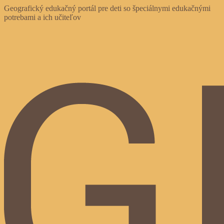
Skip
Geografický edukačný portál pre deti so špeciálnymi edukačnými
to
potrebami a ich učiteľov
content