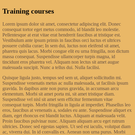
Training courses
Lorem ipsum dolor sit amet, consectetur adipiscing elit. Donec
consequat tortor eget metus commodo, id blandit leo molestie.
Pellentesque at erat vitae erat hendrerit faucibus at tristique est.
Vestibulum ante ipsum primis in faucibus orci luctus et ultrices
posuere cubilia curae; In sem dui, luctus non eleifend sit amet,
pharetra quis lacus. Morbi congue elit eu urna fringilla, non dictum
massa consequat. Suspendisse ullamcorper turpis magna, id
tincidunt eros pharetra vel. Aliquam non lectus sit amet augue
malesuada suscipit. Nunc a tellus dui. Nulla facilisi.
Quisque ligula justo, tempus sed sem ut, aliquet sollicitudin mi.
Suspendisse venenatis metus ac nulla malesuada, ut facilisis ipsum
gravida. In dapibus ante non purus gravida, in accumsan arcu
elementum. Morbi sit amet porta mi, sit amet tristique diam.
Suspendisse vel nisl sit amet sem efficitur fermentum vitae
consequat turpis. Morbi fringilla in ligula at imperdiet. Phasellus leo
eros, faucibus at venenatis a, sodales eu ante. Suspendisse aliquet ex
diam, eget rhoncus est blandit luctus. Aliquam at malesuada velit.
Proin faucibus pulvinar nunc. Aliquam aliquam arcu eget rutrum
ultricies. Donec sed egestas sapien. Ut sed est iaculis, volutpat diam
ac, viverra dui. In id convallis ex. Aenean non urna purus. Morbi