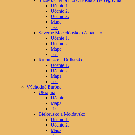
Srbsko, Čierna Hora, Bosna a Hercegovina
Učenie 1.
Učenie 2.
Učenie 3.
Mapa
Test
Severné Macedónsko a Albánsko
Učenie 1.
Učenie 2.
Mapa
Test
Rumunsko a Bulharsko
Učenie 1.
Učenie 2.
Mapa
Test
Východná Európa
Ukrajina
Učenie
Mapa
Test
Bielorusko a Moldavsko
Učenie 1.
Učenie 2.
Mapa