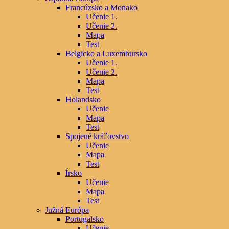
Francúzsko a Monako
Učenie 1.
Učenie 2.
Mapa
Test
Belgicko a Luxembursko
Učenie 1.
Učenie 2.
Mapa
Test
Holandsko
Učenie
Mapa
Test
Spojené kráľovstvo
Učenie
Mapa
Test
Írsko
Učenie
Mapa
Test
Južná Európa
Portugalsko
Učenie