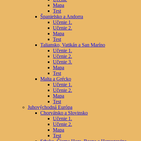
Mapa
Test
Španielsko a Andorra
Učenie 1.
Učenie 2.
Mapa
Test
Taliansko, Vatikán a San Maríno
Učenie 1.
Učenie 2.
Učenie 3.
Mapa
Test
Malta a Grécko
Učenie 1.
Učenie 2.
Mapa
Test
Juhovýchodná Európa
Chorvátsko a Slovinsko
Učenie 1.
Učenie 2.
Mapa
Test