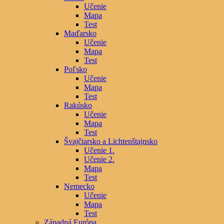
Učenie
Mapa
Test
Maďarsko
Učenie
Mapa
Test
Poľsko
Učenie
Mapa
Test
Rakúsko
Učenie
Mapa
Test
Švajčiarsko a Lichtenštajnsko
Učenie 1.
Učenie 2.
Mapa
Test
Nemecko
Učenie
Mapa
Test
Západná Európa