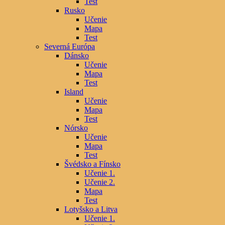
Test
Rusko
Učenie
Mapa
Test
Severná Európa
Dánsko
Učenie
Mapa
Test
Island
Učenie
Mapa
Test
Nórsko
Učenie
Mapa
Test
Švédsko a Fínsko
Učenie 1.
Učenie 2.
Mapa
Test
Lotyšsko a Litva
Učenie 1.