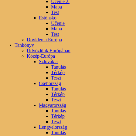
Učenie 2.
Mapa
Test
Estónsko
Učenie
Mapa
Test
Dovidenia Európa
Tankönyv
Üdvözlünk Európában
Közép-Európa
Szlovákia
Tanulás
Térkép
Teszt
Csehország
Tanulás
Térkép
Teszt
Magyarország
Tanulás
Térkép
Teszt
Lengyelország
Tanulás