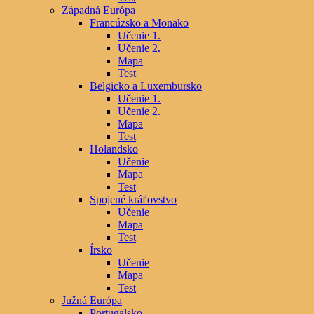
Západná Európa
Francúzsko a Monako
Učenie 1.
Učenie 2.
Mapa
Test
Belgicko a Luxembursko
Učenie 1.
Učenie 2.
Mapa
Test
Holandsko
Učenie
Mapa
Test
Spojené kráľovstvo
Učenie
Mapa
Test
Írsko
Učenie
Mapa
Test
Južná Európa
Portugalsko