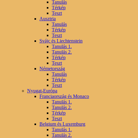
Tanulás
Térkép
Teszt
Ausztria
Tanulás
Térkép
Teszt
Svájc és Liechtenstein
Tanulás 1.
Tanulás 2.
Térkép
Teszt
Németország
Tanulás
Térkép
Teszt
Nyugat-Európa
Franciaország és Monaco
Tanulás 1.
Tanulás 2.
Térkép
Teszt
Belgium és Luxemburg
Tanulás 1.
Tanulás 2.