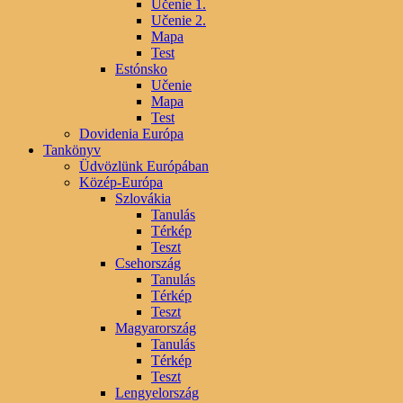
Učenie 1.
Učenie 2.
Mapa
Test
Estónsko
Učenie
Mapa
Test
Dovidenia Európa
Tankönyv
Üdvözlünk Európában
Közép-Európa
Szlovákia
Tanulás
Térkép
Teszt
Csehország
Tanulás
Térkép
Teszt
Magyarország
Tanulás
Térkép
Teszt
Lengyelország