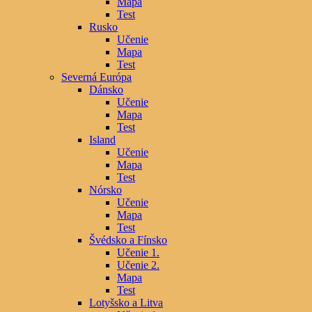
Mapa
Test
Rusko
Učenie
Mapa
Test
Severná Európa
Dánsko
Učenie
Mapa
Test
Island
Učenie
Mapa
Test
Nórsko
Učenie
Mapa
Test
Švédsko a Fínsko
Učenie 1.
Učenie 2.
Mapa
Test
Lotyšsko a Litva