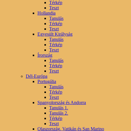
Térkép
Teszt
Hollandia
Tanulás
Térkép
Teszt
Egyesült Királyság
Tanulás
Térkép
Teszt
Írország
Tanulás
Térkép
Teszt
Dél-Európa
Portugália
Tanulás
Térkép
Teszt
Spanyolország és Andorra
Tanulás 1.
Tanulás 2.
Térkép
Teszt
Olaszország, Vatikán és San Marino