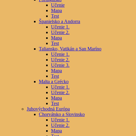
Učenie
Mapa
Test
Španielsko a Andorra
Učenie 1.
Učenie 2.
Mapa
Test
Taliansko, Vatikán a San Maríno
Učenie 1.
Učenie 2.
Učenie 3.
Mapa
Test
Malta a Grécko
Učenie 1.
Učenie 2.
Mapa
Test
Juhovýchodná Európa
Chorvátsko a Slovinsko
Učenie 1.
Učenie 2.
Mapa