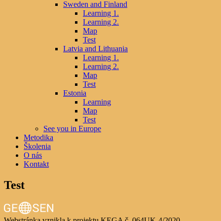
Sweden and Finland
Learning 1.
Learning 2.
Map
Test
Latvia and Lithuania
Learning 1.
Learning 2.
Map
Test
Estonia
Learning
Map
Test
See you in Europe
Metodika
Školenia
O nás
Kontakt
Test
Webstránka vznikla k projektu KEGA č. 064UK-4/2020