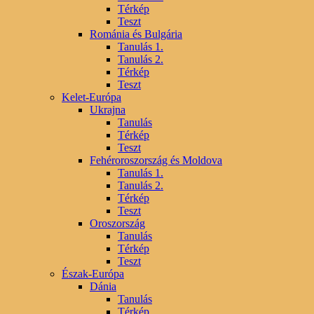
Térkép
Teszt
Románia és Bulgária
Tanulás 1.
Tanulás 2.
Térkép
Teszt
Kelet-Európa
Ukrajna
Tanulás
Térkép
Teszt
Fehéroroszország és Moldova
Tanulás 1.
Tanulás 2.
Térkép
Teszt
Oroszország
Tanulás
Térkép
Teszt
Észak-Európa
Dánia
Tanulás
Térkép