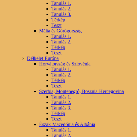
Tanulás 1.
Tanulás 2.
Tanulás 3.
Térkép
Teszt
Málta és Görögország
Tanulás 1.
Tanulás 2.
Térkép
Teszt
Délkelet-Európa
Horvátország és Szlovénia
Tanulás 1.
Tanulás 2.
Térkép
Teszt
Szerbia, Montenegró, Bosznia-Hercegovina
Tanulás 1.
Tanulás 2.
Tanulás 3.
Térkép
Teszt
Észak-Macedónia és Albánia
Tanulás 1.
Tanulás 2.