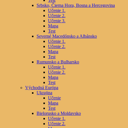
Test
Srbsko, Čierna Hora, Bosna a Hercegovina
Učenie 1.
Učenie 2.
Učenie 3.
Mapa
Test
Severné Macedónsko a Albánsko
Učenie 1.
Učenie 2.
Mapa
Test
Rumunsko a Bulharsko
Učenie 1.
Učenie 2.
Mapa
Test
Východná Európa
Ukrajina
Učenie
Mapa
Test
Bielorusko a Moldavsko
Učenie 1.
Učenie 2.