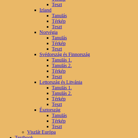
Teszt
Izland
Tanulás
Térkép
Teszt
Norvégia
Tanulás
Térkép
Teszt
Svédország és Finnország
Tanulás 1.
Tanulás 2.
Térkép
Teszt
Lettország és Litvánia
Tanulás 1.
Tanulás 2.
Térkép
Teszt
Észtország
Tanulás
Térkép
Teszt
Viszlát Európa
Textbook