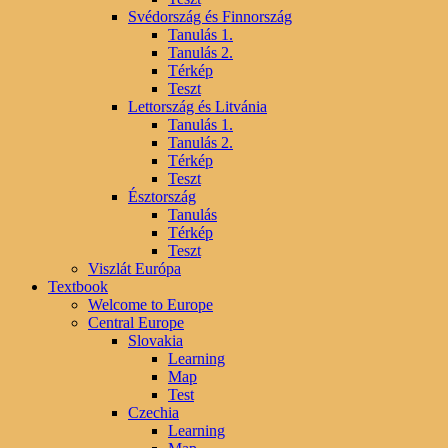
Svédország és Finnország
Tanulás 1.
Tanulás 2.
Térkép
Teszt
Lettország és Litvánia
Tanulás 1.
Tanulás 2.
Térkép
Teszt
Észtország
Tanulás
Térkép
Teszt
Viszlát Európa
Textbook
Welcome to Europe
Central Europe
Slovakia
Learning
Map
Test
Czechia
Learning