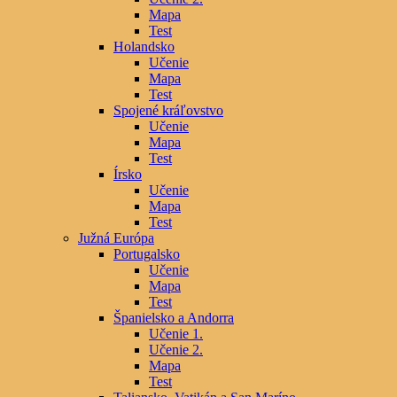
Mapa
Test
Holandsko
Učenie
Mapa
Test
Spojené kráľovstvo
Učenie
Mapa
Test
Írsko
Učenie
Mapa
Test
Južná Európa
Portugalsko
Učenie
Mapa
Test
Španielsko a Andorra
Učenie 1.
Učenie 2.
Mapa
Test