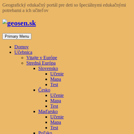
Skip
Geografický edukačný portál pre deti so špeciálnymi edukačnými
to
potrebami a ich učiteľov
content
Primary Menu
Domov
Učebnica
Vitajte v Európe
Stredná Európa
Slovensko
Učenie
Mapa
Test
Česko
Učenie
Mapa
Test
Maďarsko
Učenie
Mapa
Test
Poľsko