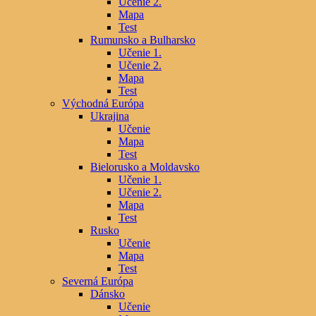
Učenie 2.
Mapa
Test
Rumunsko a Bulharsko
Učenie 1.
Učenie 2.
Mapa
Test
Východná Európa
Ukrajina
Učenie
Mapa
Test
Bielorusko a Moldavsko
Učenie 1.
Učenie 2.
Mapa
Test
Rusko
Učenie
Mapa
Test
Severná Európa
Dánsko
Učenie