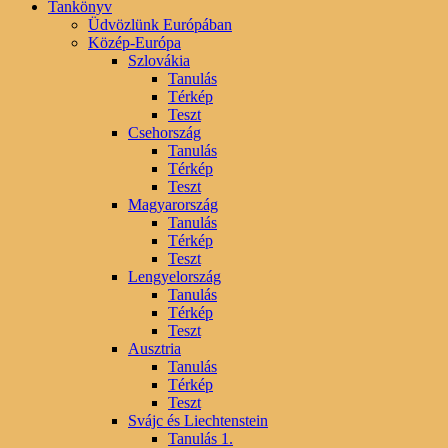
Tankönyv
Üdvözlünk Európában
Közép-Európa
Szlovákia
Tanulás
Térkép
Teszt
Csehország
Tanulás
Térkép
Teszt
Magyarország
Tanulás
Térkép
Teszt
Lengyelország
Tanulás
Térkép
Teszt
Ausztria
Tanulás
Térkép
Teszt
Svájc és Liechtenstein
Tanulás 1.