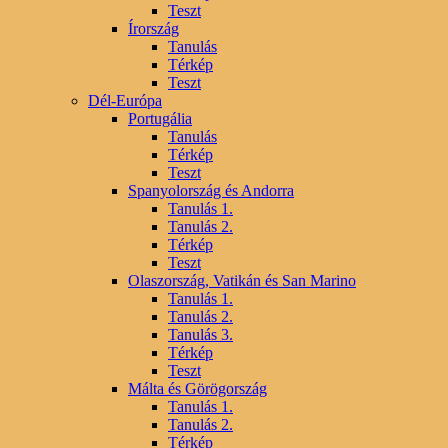
Teszt
Írország
Tanulás
Térkép
Teszt
Dél-Európa
Portugália
Tanulás
Térkép
Teszt
Spanyolország és Andorra
Tanulás 1.
Tanulás 2.
Térkép
Teszt
Olaszország, Vatikán és San Marino
Tanulás 1.
Tanulás 2.
Tanulás 3.
Térkép
Teszt
Málta és Görögország
Tanulás 1.
Tanulás 2.
Térkép