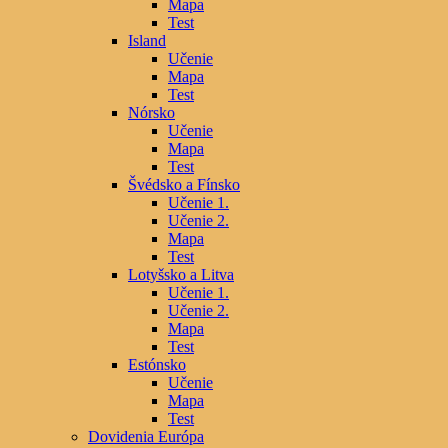
Mapa
Test
Island
Učenie
Mapa
Test
Nórsko
Učenie
Mapa
Test
Švédsko a Fínsko
Učenie 1.
Učenie 2.
Mapa
Test
Lotyšsko a Litva
Učenie 1.
Učenie 2.
Mapa
Test
Estónsko
Učenie
Mapa
Test
Dovidenia Európa