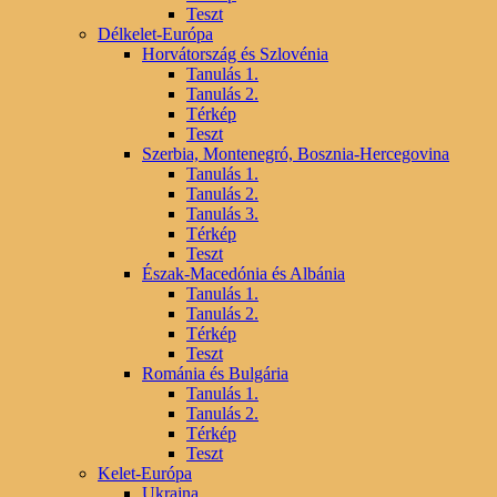
Teszt
Délkelet-Európa
Horvátország és Szlovénia
Tanulás 1.
Tanulás 2.
Térkép
Teszt
Szerbia, Montenegró, Bosznia-Hercegovina
Tanulás 1.
Tanulás 2.
Tanulás 3.
Térkép
Teszt
Észak-Macedónia és Albánia
Tanulás 1.
Tanulás 2.
Térkép
Teszt
Románia és Bulgária
Tanulás 1.
Tanulás 2.
Térkép
Teszt
Kelet-Európa
Ukrajna