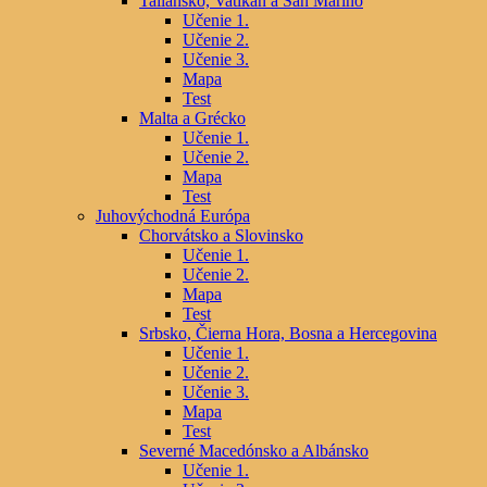
Taliansko, Vatikán a San Maríno
Učenie 1.
Učenie 2.
Učenie 3.
Mapa
Test
Malta a Grécko
Učenie 1.
Učenie 2.
Mapa
Test
Juhovýchodná Európa
Chorvátsko a Slovinsko
Učenie 1.
Učenie 2.
Mapa
Test
Srbsko, Čierna Hora, Bosna a Hercegovina
Učenie 1.
Učenie 2.
Učenie 3.
Mapa
Test
Severné Macedónsko a Albánsko
Učenie 1.