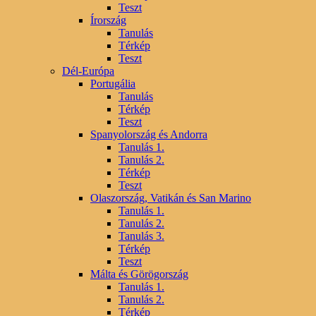
Teszt
Írország
Tanulás
Térkép
Teszt
Dél-Európa
Portugália
Tanulás
Térkép
Teszt
Spanyolország és Andorra
Tanulás 1.
Tanulás 2.
Térkép
Teszt
Olaszország, Vatikán és San Marino
Tanulás 1.
Tanulás 2.
Tanulás 3.
Térkép
Teszt
Málta és Görögország
Tanulás 1.
Tanulás 2.
Térkép