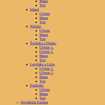
Mapa
Test
Island
Učenie
Mapa
Test
Nórsko
Učenie
Mapa
Test
Švédsko a Fínsko
Učenie 1.
Učenie 2.
Mapa
Test
Lotyšsko a Litva
Učenie 1.
Učenie 2.
Mapa
Test
Estónsko
Učenie
Mapa
Test
Dovidenia Európa