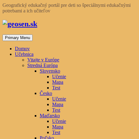
Skip
Geografický edukačný portál pre deti so špeciálnymi edukačnými
to
potrebami a ich učiteľov
content
Primary Menu
Domov
Učebnica
Vitajte v Európe
Stredná Európa
Slovensko
Učenie
Mapa
Test
Česko
Učenie
Mapa
Test
Maďarsko
Učenie
Mapa
Test
Poľsko