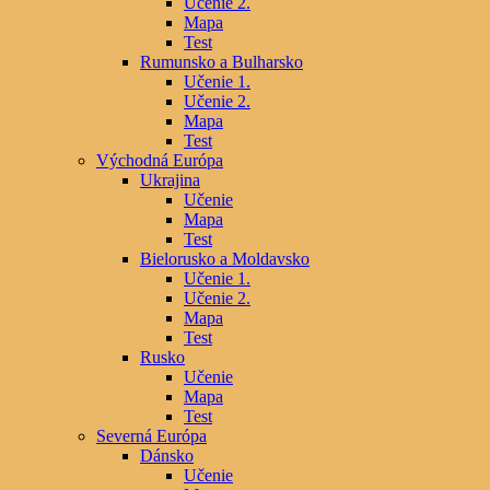
Učenie 2.
Mapa
Test
Rumunsko a Bulharsko
Učenie 1.
Učenie 2.
Mapa
Test
Východná Európa
Ukrajina
Učenie
Mapa
Test
Bielorusko a Moldavsko
Učenie 1.
Učenie 2.
Mapa
Test
Rusko
Učenie
Mapa
Test
Severná Európa
Dánsko
Učenie