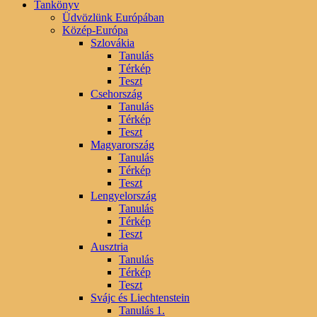
Tankönyv
Üdvözlünk Európában
Közép-Európa
Szlovákia
Tanulás
Térkép
Teszt
Csehország
Tanulás
Térkép
Teszt
Magyarország
Tanulás
Térkép
Teszt
Lengyelország
Tanulás
Térkép
Teszt
Ausztria
Tanulás
Térkép
Teszt
Svájc és Liechtenstein
Tanulás 1.