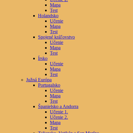
Mapa
Test
Holandsko
Učenie
Mapa
Test
Spojené kráľovstvo
Učenie
Mapa
Test
Írsko
Učenie
Mapa
Test
Južná Európa
Portugalsko
Učenie
Mapa
Test
Španielsko a Andorra
Učenie 1.
Učenie 2.
Mapa
Test