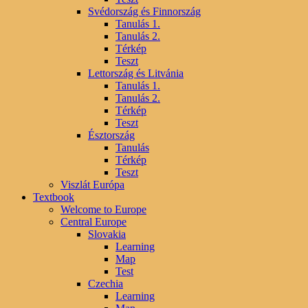
Svédország és Finnország
Tanulás 1.
Tanulás 2.
Térkép
Teszt
Lettország és Litvánia
Tanulás 1.
Tanulás 2.
Térkép
Teszt
Észtország
Tanulás
Térkép
Teszt
Viszlát Európa
Textbook
Welcome to Europe
Central Europe
Slovakia
Learning
Map
Test
Czechia
Learning