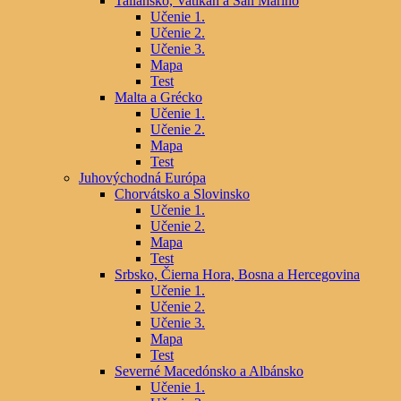
Taliansko, Vatikán a San Maríno
Učenie 1.
Učenie 2.
Učenie 3.
Mapa
Test
Malta a Grécko
Učenie 1.
Učenie 2.
Mapa
Test
Juhovýchodná Európa
Chorvátsko a Slovinsko
Učenie 1.
Učenie 2.
Mapa
Test
Srbsko, Čierna Hora, Bosna a Hercegovina
Učenie 1.
Učenie 2.
Učenie 3.
Mapa
Test
Severné Macedónsko a Albánsko
Učenie 1.