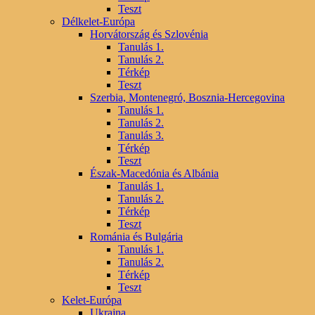
Teszt
Délkelet-Európa
Horvátország és Szlovénia
Tanulás 1.
Tanulás 2.
Térkép
Teszt
Szerbia, Montenegró, Bosznia-Hercegovina
Tanulás 1.
Tanulás 2.
Tanulás 3.
Térkép
Teszt
Észak-Macedónia és Albánia
Tanulás 1.
Tanulás 2.
Térkép
Teszt
Románia és Bulgária
Tanulás 1.
Tanulás 2.
Térkép
Teszt
Kelet-Európa
Ukrajna