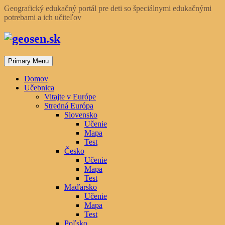
Skip
Geografický edukačný portál pre deti so špeciálnymi edukačnými
to
potrebami a ich učiteľov
content
Primary Menu
Domov
Učebnica
Vitajte v Európe
Stredná Európa
Slovensko
Učenie
Mapa
Test
Česko
Učenie
Mapa
Test
Maďarsko
Učenie
Mapa
Test
Poľsko