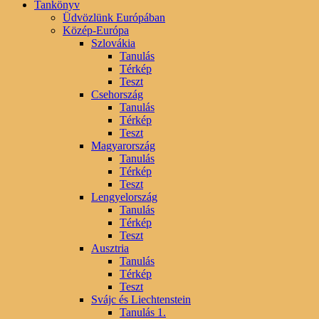
Tankönyv
Üdvözlünk Európában
Közép-Európa
Szlovákia
Tanulás
Térkép
Teszt
Csehország
Tanulás
Térkép
Teszt
Magyarország
Tanulás
Térkép
Teszt
Lengyelország
Tanulás
Térkép
Teszt
Ausztria
Tanulás
Térkép
Teszt
Svájc és Liechtenstein
Tanulás 1.