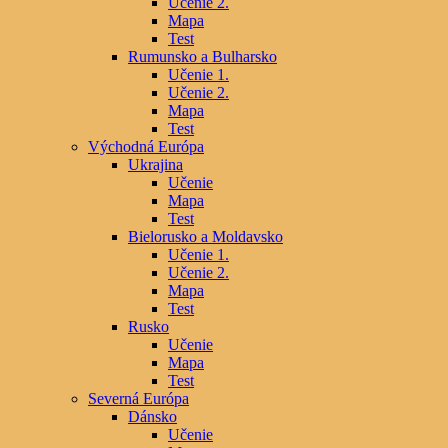
Učenie 2.
Mapa
Test
Rumunsko a Bulharsko
Učenie 1.
Učenie 2.
Mapa
Test
Východná Európa
Ukrajina
Učenie
Mapa
Test
Bielorusko a Moldavsko
Učenie 1.
Učenie 2.
Mapa
Test
Rusko
Učenie
Mapa
Test
Severná Európa
Dánsko
Učenie