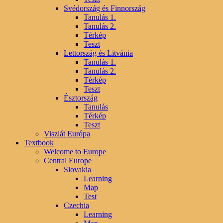
Svédország és Finnország
Tanulás 1.
Tanulás 2.
Térkép
Teszt
Lettország és Litvánia
Tanulás 1.
Tanulás 2.
Térkép
Teszt
Észtország
Tanulás
Térkép
Teszt
Viszlát Európa
Textbook
Welcome to Europe
Central Europe
Slovakia
Learning
Map
Test
Czechia
Learning