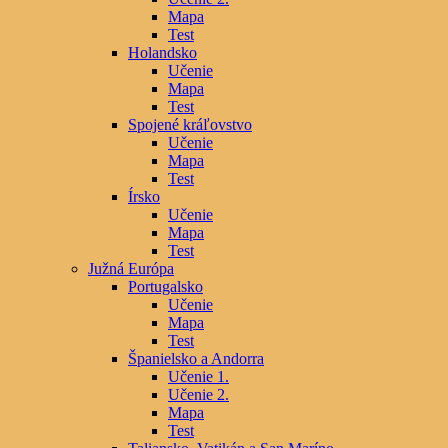
Mapa
Test
Holandsko
Učenie
Mapa
Test
Spojené kráľovstvo
Učenie
Mapa
Test
Írsko
Učenie
Mapa
Test
Južná Európa
Portugalsko
Učenie
Mapa
Test
Španielsko a Andorra
Učenie 1.
Učenie 2.
Mapa
Test