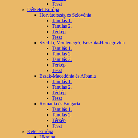
Teszt
Délkelet-Európa
Horvátország és Szlovénia
Tanulás 1.
Tanulás 2.
Térkép
Teszt
Szerbia, Montenegró, Bosznia-Hercegovina
Tanulás 1.
Tanulás 2.
Tanulás 3.
Térkép
Teszt
Észak-Macedónia és Albánia
Tanulás 1.
Tanulás 2.
Térkép
Teszt
Románia és Bulgária
Tanulás 1.
Tanulás 2.
Térkép
Teszt
Kelet-Európa
Ukrajna