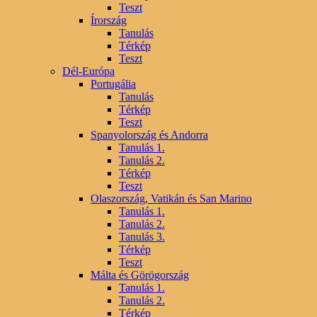
Teszt
Írország
Tanulás
Térkép
Teszt
Dél-Európa
Portugália
Tanulás
Térkép
Teszt
Spanyolország és Andorra
Tanulás 1.
Tanulás 2.
Térkép
Teszt
Olaszország, Vatikán és San Marino
Tanulás 1.
Tanulás 2.
Tanulás 3.
Térkép
Teszt
Málta és Görögország
Tanulás 1.
Tanulás 2.
Térkép