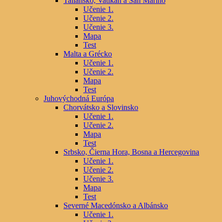
Taliansko, Vatikán a San Maríno
Učenie 1.
Učenie 2.
Učenie 3.
Mapa
Test
Malta a Grécko
Učenie 1.
Učenie 2.
Mapa
Test
Juhovýchodná Európa
Chorvátsko a Slovinsko
Učenie 1.
Učenie 2.
Mapa
Test
Srbsko, Čierna Hora, Bosna a Hercegovina
Učenie 1.
Učenie 2.
Učenie 3.
Mapa
Test
Severné Macedónsko a Albánsko
Učenie 1.