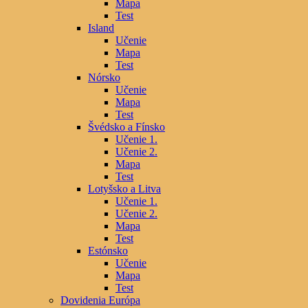
Mapa
Test
Island
Učenie
Mapa
Test
Nórsko
Učenie
Mapa
Test
Švédsko a Fínsko
Učenie 1.
Učenie 2.
Mapa
Test
Lotyšsko a Litva
Učenie 1.
Učenie 2.
Mapa
Test
Estónsko
Učenie
Mapa
Test
Dovidenia Európa